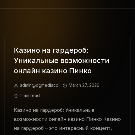
Казино на гардероб:
Уникальные возможности
онлайн казино Пинко
admin@dgmediaco
March 27, 2026
1 min read
Казино на гардероб: Уникальные
возможности онлайн казино Пинко Казино
на гардероб – это интересный концепт,