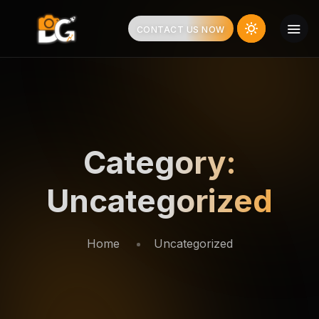
CONTACT US NOW
Category:
Uncategorized
Home
Uncategorized