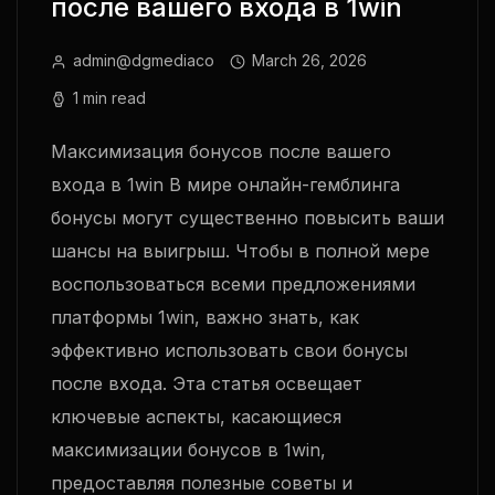
после вашего входа в 1win
admin@dgmediaco
March 26, 2026
1 min read
Максимизация бонусов после вашего
входа в 1win В мире онлайн-гемблинга
бонусы могут существенно повысить ваши
шансы на выигрыш. Чтобы в полной мере
воспользоваться всеми предложениями
платформы 1win, важно знать, как
эффективно использовать свои бонусы
после входа. Эта статья освещает
ключевые аспекты, касающиеся
максимизации бонусов в 1win,
предоставляя полезные советы и